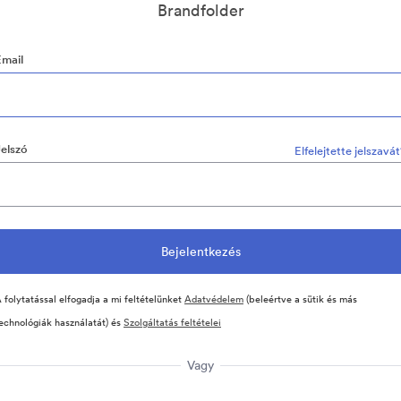
Brandfolder
Email
Jelszó
Elfelejtette jelszavá
 folytatással elfogadja a mi feltételünket
Adatvédelem
(beleértve a sütik és más
echnológiák használatát) és
Szolgáltatás feltételei
Vagy