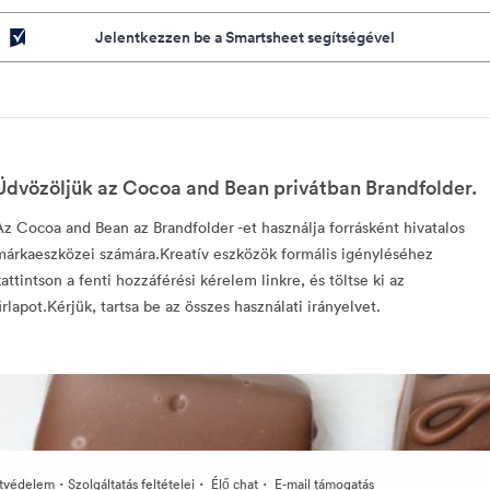
Jelentkezzen be a Smartsheet segítségével
Üdvözöljük az Cocoa and Bean privátban Brandfolder.
Az Cocoa and Bean az Brandfolder -et használja forrásként hivatalos
márkaeszközei számára.Kreatív eszközök formális igényléséhez
kattintson a fenti hozzáférési kérelem linkre, és töltse ki az
űrlapot.Kérjük, tartsa be az összes használati irányelvet.
·
·
·
tvédelem
Szolgáltatás feltételei
Élő chat
E-mail támogatás