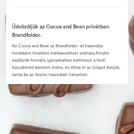
Üdvözöljük az Cocoa and Bean privátban
Brandfolder.
Az Cocoa and Bean az Brandfolder -et használja
forrásként hivatalos márkaeszközei számára.Kreatív
eszközök formális igényléséhez kattintson a fenti
hozzáférési kérelem linkre, és töltse ki az űrlapot.Kérjük,
tartsa be az összes használati irányelvet.