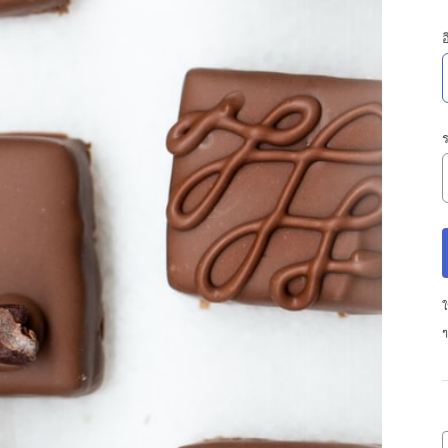
อ
ร
ใ
ๆ