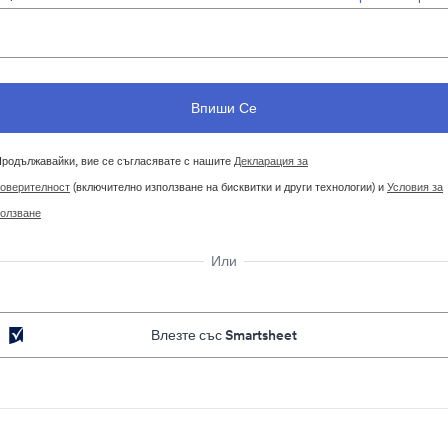
родължавайки, вие се съгласявате с нашите
Декларация за
оверителност
(включително използване на бисквитки и други технологии) и
Условия за
олзване
Или
Влезте със Smartsheet