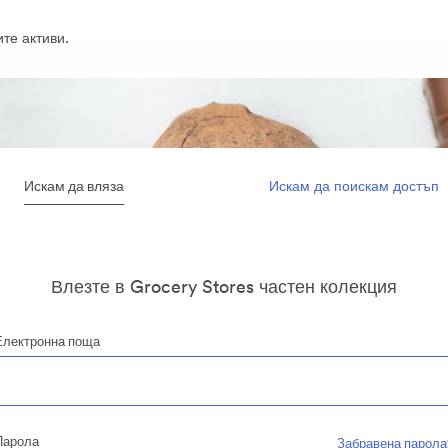
те активи.
Искам да вляза
Искам да поискам достъп
Влезте в Grocery Stores частен колекция
Електронна поща
Парола
Забравена парола