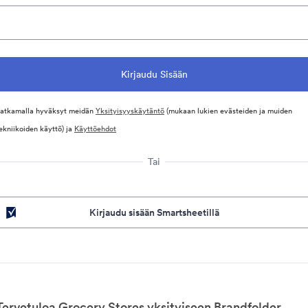
atkamalla hyväksyt meidän
Yksityisyyskäytäntö
(mukaan lukien evästeiden ja muiden
ekniikoiden käyttö) ja
Käyttöehdot
Tai
Kirjaudu sisään Smartsheetillä
Tervetuloa Grocery Stores yksityiseen Brandfolder.