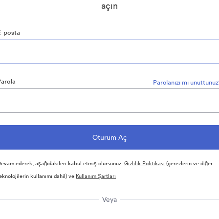
açın
E-posta
Parola
Parolanızı mı unuttunu
evam ederek, aşağıdakileri kabul etmiş olursunuz:
Gizlilik Politikası
(çerezlerin ve diğer
eknolojilerin kullanımı dahil) ve
Kullanım Şartları
Veya