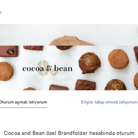
ş.
Oturum açmak istiyorum
Erişim talep etmek istiyorum
Cocoa and Bean özel Brandfolder hesabında oturum