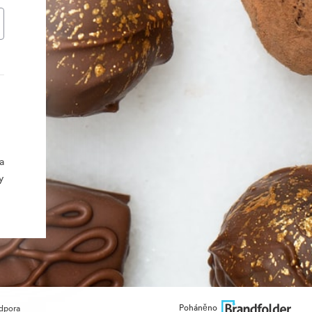
a
y
Poháněno
dpora