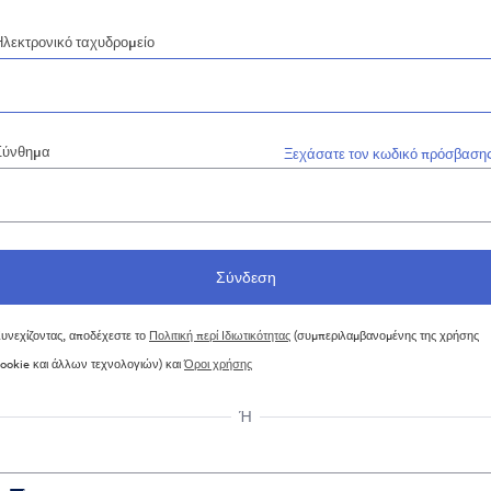
Ηλεκτρονικό ταχυδρομείο
Σύνθημα
Ξεχάσατε τον κωδικό πρόσβασης
υνεχίζοντας, αποδέχεστε το
Πολιτική περί Ιδιωτικότητας
(συμπεριλαμβανομένης της χρήσης
ookie και άλλων τεχνολογιών) και
Όροι χρήσης
Ή