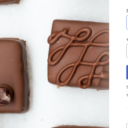
อ
ร
ใ
ๆ