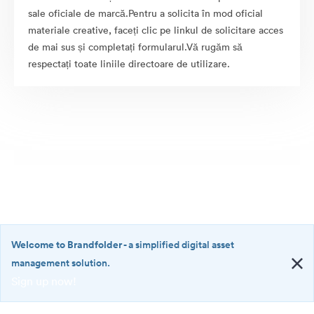
sale oficiale de marcă.Pentru a solicita în mod oficial
materiale creative, faceți clic pe linkul de solicitare acces
de mai sus și completați formularul.Vă rugăm să
respectați toate liniile directoare de utilizare.
Welcome to Brandfolder
- a simplified digital asset
management solution.
Sign up now!
©2026 Brandfolder, Inc. Digital Asset Management
·
<b>Welcome