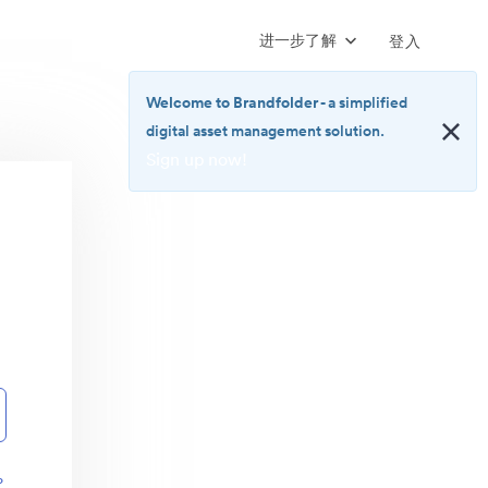
进一步了解
登入
Welcome to Brandfolder
- a simplified
digital asset management solution.
Sign up now!
<b>Welcome
to
Brandfolder</b>
-
a
simplified
digital
asset
management
solution.
<br>
<a
href="https://brandfolder.com/pricing/"
？