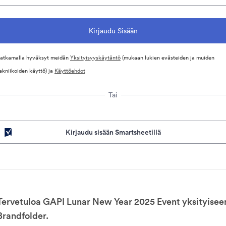
atkamalla hyväksyt meidän
Yksityisyyskäytäntö
(mukaan lukien evästeiden ja muiden
ekniikoiden käyttö) ja
Käyttöehdot
Tai
Kirjaudu sisään Smartsheetillä
Tervetuloa GAPI Lunar New Year 2025 Event yksityisee
Brandfolder.