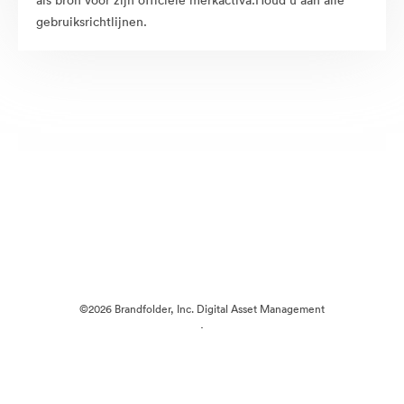
als bron voor zijn officiële merkactiva.Houd u aan alle
gebruiksrichtlijnen.
©2026 Brandfolder, Inc. Digital Asset Management
·
Cookievoorkeuren
Privacybeleid
Servicevoorwaarden