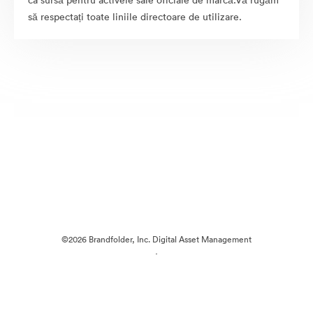
ca sursă pentru activele sale oficiale de marcă.Vă rugăm
să respectați toate liniile directoare de utilizare.
©2026 Brandfolder, Inc. Digital Asset Management
·
Preferințe cookie
Politica de confidentialitate
Termenii serviciului