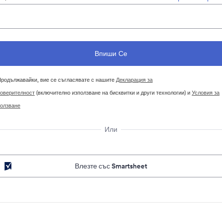
родължавайки, вие се съгласявате с нашите
Декларация за
оверителност
(включително използване на бисквитки и други технологии) и
Условия за
олзване
Или
Влезте със Smartsheet