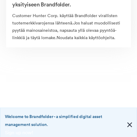
yksityiseen Brandfolder.
Customer Hunter Corp. käyttää Brandfolder virallisten
tuotemerkkivarojensa lähteenä.Jos haluat muodollisesti
pyytää mainosaineistoa, napsauta yllä olevaa pyyntöä-
linkkiä ja täytä lomake.Noudata kaikkia käyttöohjeita.
Welcome to Brandfolder
- a simplified digital asset
management solution.
Sign up now!
©2026 Brandfolder, Inc. Digital Asset Management