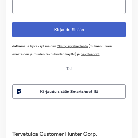
Jatkamalla hyväksyt meidän
Yksityisyyskäytäntö
(mukaan lukien
evästeiden ja muiden tekniikoiden käyttö) ja
Käyttöehdot
Tai
Kirjaudu sisään Smartsheetillä
Tervetuloa Customer Hunter Corp.