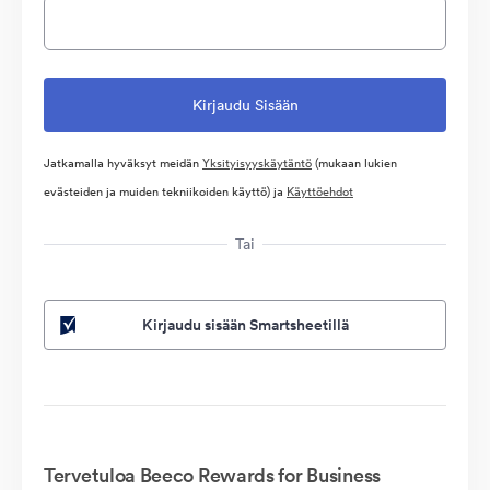
Jatkamalla hyväksyt meidän
Yksityisyyskäytäntö
(mukaan lukien
evästeiden ja muiden tekniikoiden käyttö) ja
Käyttöehdot
Tai
Kirjaudu sisään Smartsheetillä
Tervetuloa Beeco Rewards for Business