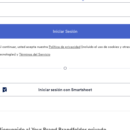
l continuar, usted acepta nuestra
Política de privacidad
(incluido el uso de cookies y otras
ecnologías) y
Términos del Servicio
O
Iniciar sesión con Smartsheet
Bienvenido al Your Brand Brandfolder privado.