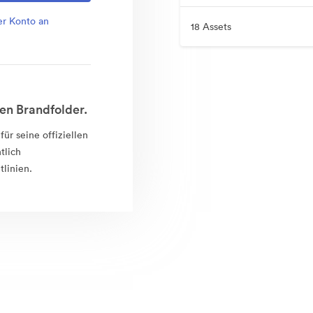
er Konto an
18 Assets
en Brandfolder.
ür seine offiziellen
tlich
tlinien.