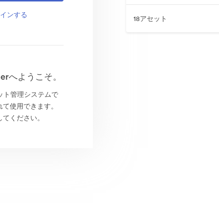
インインする
18アセット
olderへようこそ。
よるアセット管理システムで
れて使用できます。
してください。