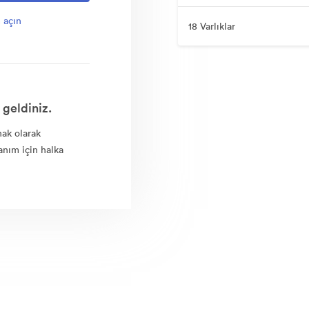
 açın
18 Varlıklar
 geldiniz.
nak olarak
anım için halka