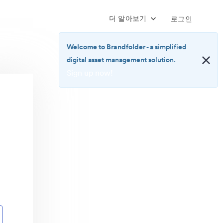
더 알아보기
로그인
Welcome to Brandfolder
- a simplified
digital asset management solution.
Sign up now!
<b>Welcome
to
Brandfolder</b>
-
a
simplified
digital
asset
management
solution.
<br>
<a
href="https://brandfolder.com/pricing/"