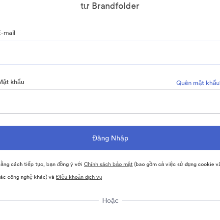
tư Brandfolder
E-mail
Mật khẩu
Quên mật khẩu
ằng cách tiếp tục, bạn đồng ý với
Chính sách bảo mật
(bao gồm cả việc sử dụng cookie v
ác công nghệ khác) và
Điều khoản dịch vụ
Hoặc