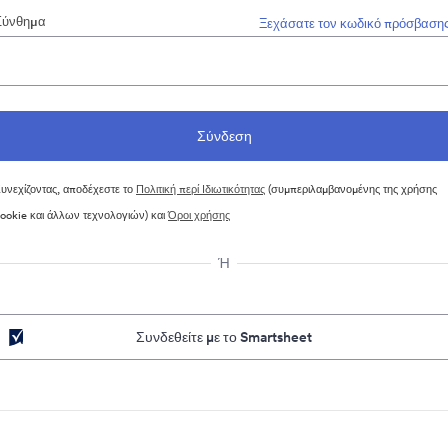
Σύνθημα
Ξεχάσατε τον κωδικό πρόσβασης
υνεχίζοντας, αποδέχεστε το
Πολιτική περί Ιδιωτικότητας
(συμπεριλαμβανομένης της χρήσης
ookie και άλλων τεχνολογιών) και
Όροι χρήσης
Ή
Συνδεθείτε με το Smartsheet