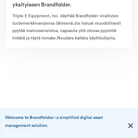
yksityiseen Brandfolder.
Triple E Equipment, Inc. käyttää Brandfolder virallisten
tuotemerkkivarojensa lähteenä.Jos haluat muodollisesti
pyytää mainosaineistoa, napsauta yllä olevaa pyyntöä-
linkkiä ja täytä lomake.Noudata kaikkia käyttöohjeita.
Welcome to Brandfolder
- a simplified digital asset
management solution.
Sign up now!
©2026 Brandfolder, Inc. Digital Asset Management