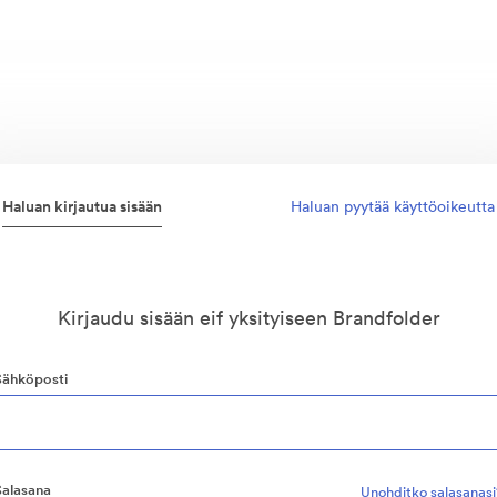
Haluan kirjautua sisään
Haluan pyytää käyttöoikeutta
Kirjaudu sisään eif yksityiseen Brandfolder
Sähköposti
Salasana
Unohditko salasanasi