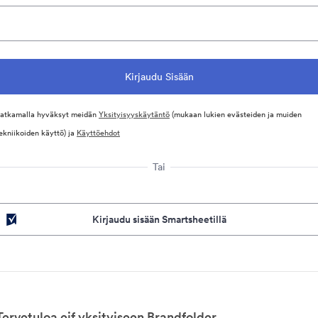
atkamalla hyväksyt meidän
Yksityisyyskäytäntö
(mukaan lukien evästeiden ja muiden
ekniikoiden käyttö) ja
Käyttöehdot
Tai
Kirjaudu sisään Smartsheetillä
Tervetuloa eif yksityiseen Brandfolder.