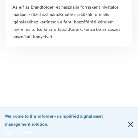
Az eif az Brandfolder -et használja forrásként hivatalos
márkaeszközei számára.Kreatív eszközök formális
igényléséhez kattintson a fenti hozzáférési kérelem
linkre, és töltse ki az űrlapot.Kérjük, tartsa be az összes
használati irányelvet.
Welcome to Brandfolder
- a simplified digital asset
management solution.
Sign up now!
©2026 Brandfolder, Inc. Digital Asset Management