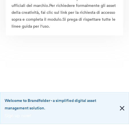
ufficiali del marchio.Per richiedere formalmente gli asset
della creatività, fai clic sul link per la richiesta di accesso
sopra e completa il modulo.Si prega di rispettare tutte le
linee guida per l'uso.
Welcome to Brandfolder
- a simplified digital asset
management solution.
Sign up now!
©2026 Brandfolder, Inc. Digital Asset Management
·
<b>Welcome