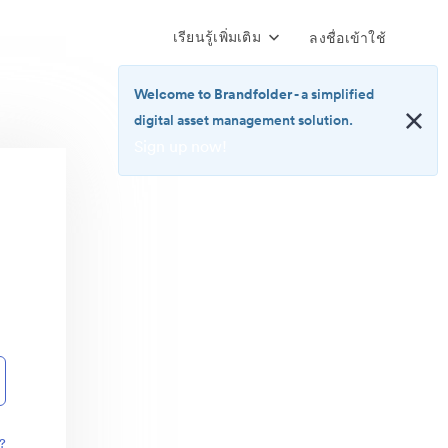
เรียนรู้เพิ่มเติม
ลงชื่อเข้าใช้
Welcome to Brandfolder
- a simplified
digital asset management solution.
Sign up now!
<b>Welcome
to
Brandfolder</b>
-
a
simplified
digital
asset
management
solution.
<br>
<a
href="https://brandfolder.com/pricing/"
?