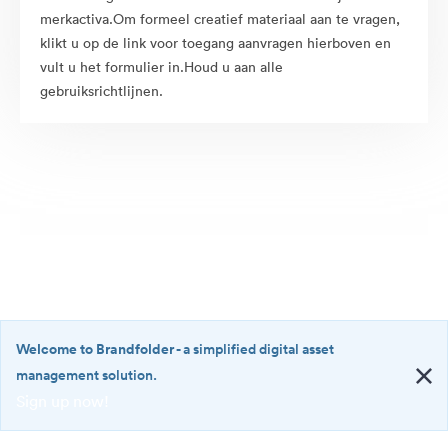
merkactiva.Om formeel creatief materiaal aan te vragen,
klikt u op de link voor toegang aanvragen hierboven en
vult u het formulier in.Houd u aan alle
gebruiksrichtlijnen.
Welcome to Brandfolder
- a simplified digital asset
management solution.
Sign up now!
©2026 Brandfolder, Inc. Digital Asset Management
·
<b>Welcome