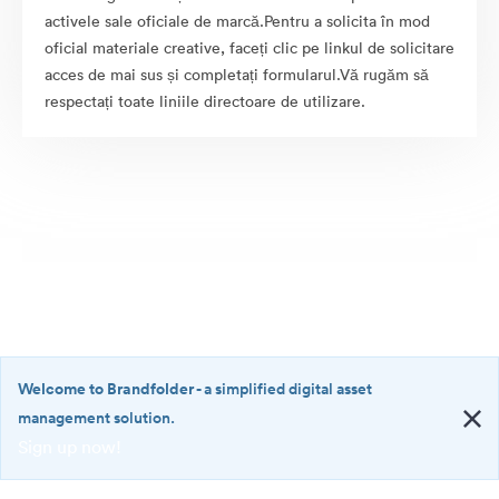
activele sale oficiale de marcă.Pentru a solicita în mod
oficial materiale creative, faceți clic pe linkul de solicitare
acces de mai sus și completați formularul.Vă rugăm să
respectați toate liniile directoare de utilizare.
Welcome to Brandfolder
- a simplified digital asset
management solution.
Sign up now!
©2026 Brandfolder, Inc. Digital Asset Management
·
<b>Welcome