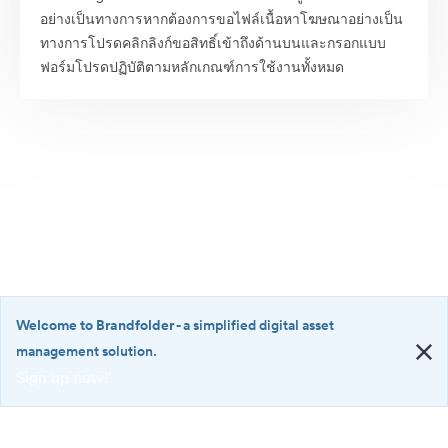
อย่างเป็นทางการหากต้องการขอไฟล์เนื้อหาโฆษณาอย่างเป็น
ทางการโปรดคลิกลิงก์ขอสิทธิ์เข้าถึงด้านบนและกรอกแบบ
ฟอร์มโปรดปฏิบัติตามหลักเกณฑ์การใช้งานทั้งหมด
Welcome to Brandfolder
- a simplified digital asset
management solution.
Sign up now!
©2026 Brandfolder, Inc. Digital Asset Management
·
<b>Welcome
การตั้งค่าคุกกี้
to