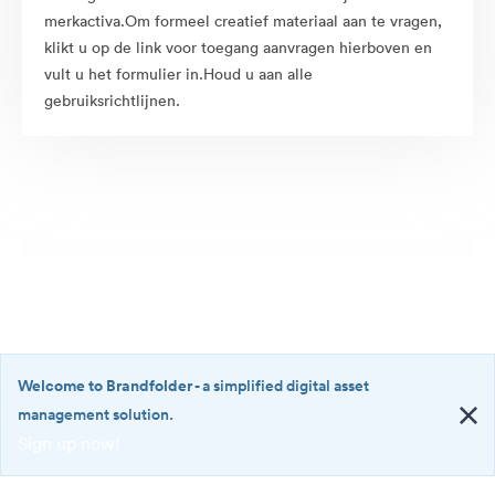
merkactiva.Om formeel creatief materiaal aan te vragen,
klikt u op de link voor toegang aanvragen hierboven en
vult u het formulier in.Houd u aan alle
gebruiksrichtlijnen.
Welcome to Brandfolder
- a simplified digital asset
management solution.
Sign up now!
©2026 Brandfolder, Inc. Digital Asset Management
·
<b>Welcome