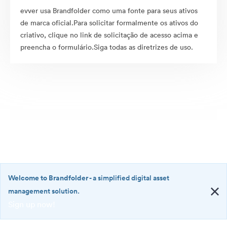
evver usa Brandfolder como uma fonte para seus ativos
de marca oficial.Para solicitar formalmente os ativos do
criativo, clique no link de solicitação de acesso acima e
preencha o formulário.Siga todas as diretrizes de uso.
Welcome to Brandfolder
- a simplified digital asset
management solution.
Sign up now!
©2026 Brandfolder, Inc. Digital Asset Management
·
<b>Welcome