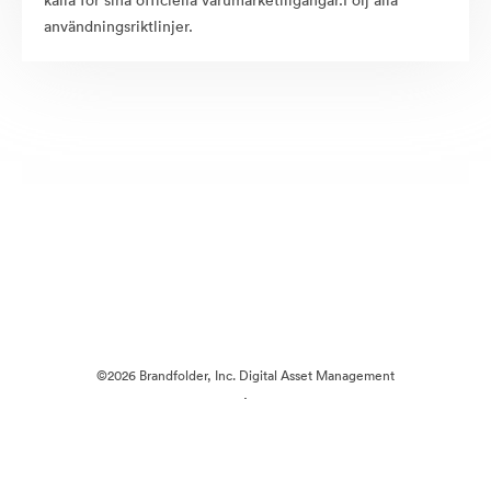
källa för sina officiella varumärketillgångar.Följ alla
användningsriktlinjer.
©2026 Brandfolder, Inc. Digital Asset Management
·
Cookie-inställningar
Sekretesspolicy
Användarvillkor