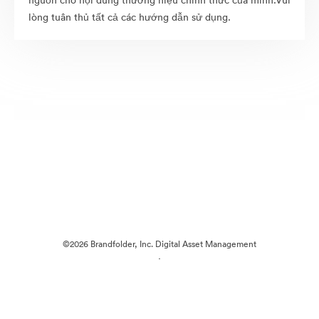
nguồn cho nội dung thương hiệu chính thức của mình.Vui
lòng tuân thủ tất cả các hướng dẫn sử dụng.
©2026 Brandfolder, Inc. Digital Asset Management
·
Tùy chọn cookie
Chính sách bảo mật
Điều khoản dịch vụ