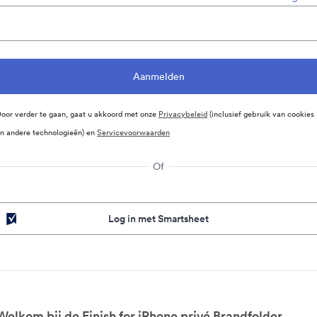
oor verder te gaan, gaat u akkoord met onze
Privacybeleid
(inclusief gebruik van cookies
n andere technologieën) en
Servicevoorwaarden
Of
Log in met Smartsheet
Welkom bij de Finish for iPhone privé Brandfolder.