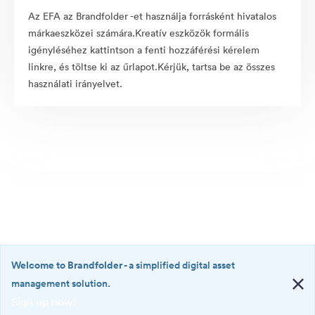
Az EFA az Brandfolder -et használja forrásként hivatalos
márkaeszközei számára.Kreatív eszközök formális
igényléséhez kattintson a fenti hozzáférési kérelem
linkre, és töltse ki az űrlapot.Kérjük, tartsa be az összes
használati irányelvet.
Welcome to Brandfolder
- a simplified digital asset
management solution.
Sign up now!
©2026 Brandfolder, Inc. Digital Asset Management