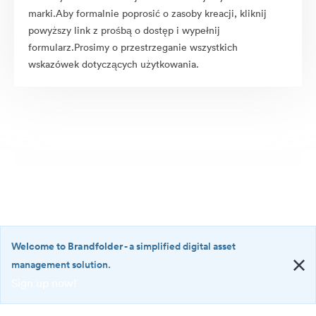
marki.Aby formalnie poprosić o zasoby kreacji, kliknij
powyższy link z prośbą o dostęp i wypełnij
formularz.Prosimy o przestrzeganie wszystkich
wskazówek dotyczących użytkowania.
Welcome to Brandfolder
- a simplified digital asset
management solution.
Sign up now!
©2026 Brandfolder, Inc. Digital Asset Management
·
<b>Welcome