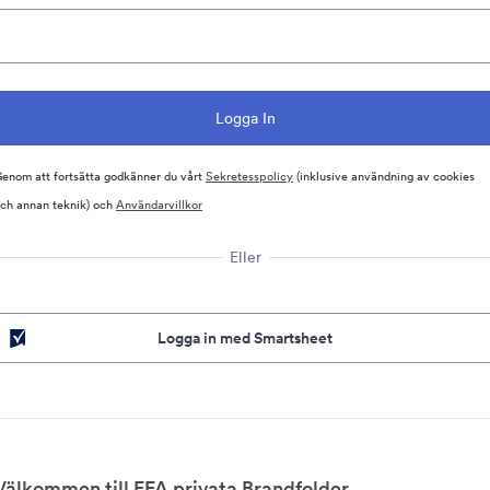
enom att fortsätta godkänner du vårt
Sekretesspolicy
(inklusive användning av cookies
ch annan teknik) och
Användarvillkor
Eller
Logga in med Smartsheet
Välkommen till EFA privata Brandfolder.