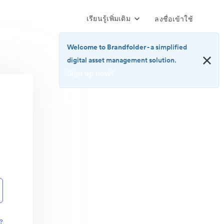
เรียนรู้เพิ่มเติม
ลงชื่อเข้าใช้
Welcome to Brandfolder
- a simplified
digital asset management solution.
Sign up now!
<b>Welcome
to
Brandfolder</b>
-
a
simplified
digital
asset
management
solution.
<br>
<a
href="https://brandfolder.com/pricing/"
?