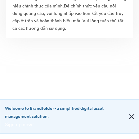
hiệu chính thức của mình.Để chính thức yêu cầu nội
dung quảng cáo, vui lòng nhấp vào liên kết yêu cầu truy
cập ở trên và hoàn thành biểu mẫu.Vui lòng tuân thủ tất
cả các hướng dẫn sử dụng.
Welcome to Brandfolder
- a simplified digital asset
management solution.
Sign up now!
©2026 Brandfolder, Inc. Digital Asset Management
·
<b>Welcome