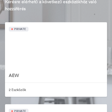
Kérésre elérhető a következő eszközökhöz való
hozzáférés
PRIVATE
AEW
2 Eszközök
PRIVATE