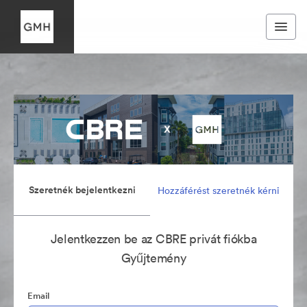
Szeretnék bejelentkezni
Hozzáférést szeretnék kérni
Jelentkezzen be az CBRE privát fiókba
Gyűjtemény
Email