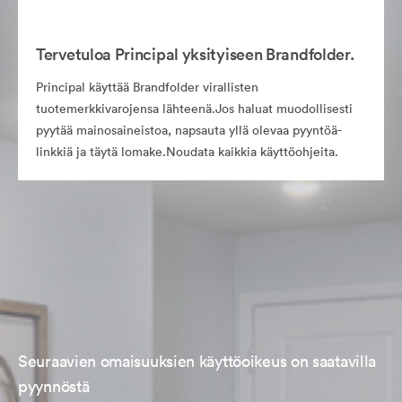
Tervetuloa Principal yksityiseen Brandfolder.
Principal käyttää Brandfolder virallisten
tuotemerkkivarojensa lähteenä.Jos haluat muodollisesti
pyytää mainosaineistoa, napsauta yllä olevaa pyyntöä-
linkkiä ja täytä lomake.Noudata kaikkia käyttöohjeita.
Seuraavien omaisuuksien käyttöoikeus on saatavilla
pyynnöstä