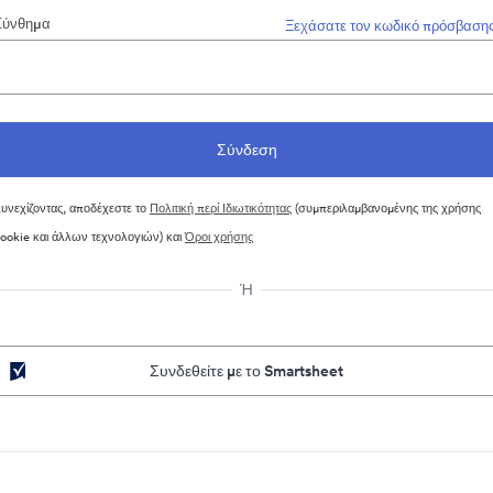
Σύνθημα
Ξεχάσατε τον κωδικό πρόσβασης
υνεχίζοντας, αποδέχεστε το
Πολιτική περί Ιδιωτικότητας
(συμπεριλαμβανομένης της χρήσης
ookie και άλλων τεχνολογιών) και
Όροι χρήσης
Ή
Συνδεθείτε με το Smartsheet