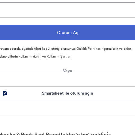
evam ederek, aşağıdakileri kabul etmiş olursunuz:
Gizlilik Politikası
(çerezlerin ve diğer
eknolojilerin kullanımı dahil) ve
Kullanım Şartları
Veya
Smartsheet ile oturum açın
Hawks & Rock özel Brandfolder'e hoş geldiniz.