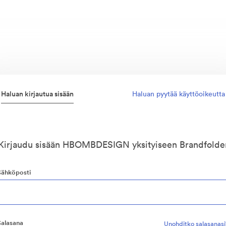
Haluan kirjautua sisään
Haluan pyytää käyttöoikeutta
Kirjaudu sisään HBOMBDESIGN yksityiseen Brandfolde
Sähköposti
Salasana
Unohditko salasanasi