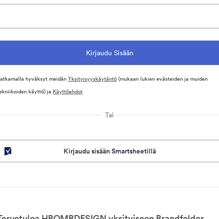
atkamalla hyväksyt meidän
Yksityisyyskäytäntö
(mukaan lukien evästeiden ja muiden
ekniikoiden käyttö) ja
Käyttöehdot
Tai
Kirjaudu sisään Smartsheetillä
Tervetuloa HBOMBDESIGN yksityiseen Brandfolder.