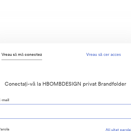
Vreau să mă conectez
Vreau să cer acces
Conectați-vă la HBOMBDESIGN privat Brandfolder
E-mail
Parola
Aţi uitat parol