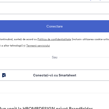
ontinuând, sunteți de acord cu
Politica de confidentialitate
(inclusiv utilizarea cookie-urilo
i a altor tehnologii) și
Termenii serviciului
Sau
Conectați-vă cu Smartsheet
Bun venit la HBOMBDESIGN privat Brandfolder.