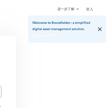
进一步了解
登入
Welcome to Brandfolder
- a simplified
digital asset management solution.
Sign up now!
<b>Welcome
to
Brandfolder</b>
-
a
simplified
digital
asset
management
solution.
<br>
<a
href="https://brandfolder.com/pricing/"
？