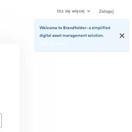
Ucz się więcej
Zaloguj
Welcome to Brandfolder
- a simplified
digital asset management solution.
Sign up now!
<b>Welcome
to
Brandfolder</b>
-
a
simplified
digital
asset
management
solution.
<br>
<a
href="https://brandfolder.com/pricing/"